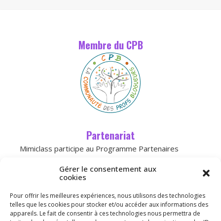
Membre du CPB
Partenariat
Mimiclass participe au Programme Partenaires
d’Amazon, un programme d’affiliation conçu pour
Gérer le consentement aux
permettre à des sites de percevoir une
cookies
rémunération grâce à la création de liens
Pour offrir les meilleures expériences, nous utilisons des technologies
vers
Amazon.fr
telles que les cookies pour stocker et/ou accéder aux informations des
appareils. Le fait de consentir à ces technologies nous permettra de