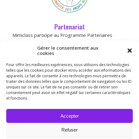
Partenariat
Mimiclass participe au Programme Partenaires
d’Amazon, un programme d’affiliation conçu pour
Gérer le consentement aux
permettre à des sites de percevoir une
cookies
rémunération grâce à la création de liens
Pour offrir les meilleures expériences, nous utilisons des technologies
vers
Amazon.fr
telles que les cookies pour stocker et/ou accéder aux informations des
appareils. Le fait de consentir à ces technologies nous permettra de
traiter des données telles que le comportement de navigation ou les ID
Licence
uniques sur ce site. Le fait de ne pas consentir ou de retirer son
consentement peut avoir un effet négatif sur certaines caractéristiques
et fonctions.
Merci de ne pas publier mon travail sur vos blogs,
mais de mettre le lien du site.
Accepter
Ce(tte) œuvre est mise à disposition selon les
termes de la
Licence Creative Commons
Refuser