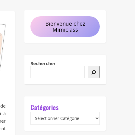
Bienvenue chez
Mimiclass
Rechercher
Catégories
 de
i à
per
ent