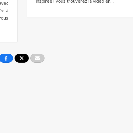
inspirée ! Vous trouverez la vidéo en…
avec
ée à
vous