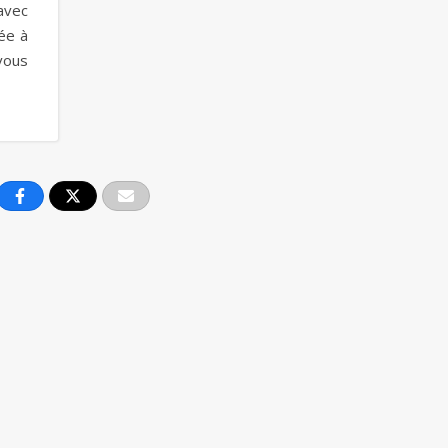
avec
ée à
vous