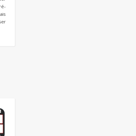
ré-
ais
ser