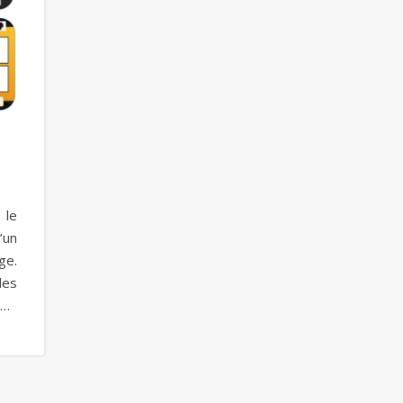
 le
’un
ge.
des
s…