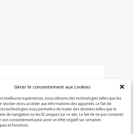
Licence
Gérer le consentement aux cookies
les meilleures expériences, nous utilisons des technologies telles que les
erci de ne pas publier mon travail sur vos
r stocker et/ou accéder aux informations des appareils. Le fait de
logs, mais de mettre le lien du site.
 ces technologies nous permettra de traiter des données telles que le
e(tte) œuvre est mise à disposition selon les
 de navigation ou les ID uniques sur ce site. Le fait de ne pas consentir
r son consentement peut avoir un effet négatif sur certaines
ermes de la
Licence Creative Commons
ques et fonctions.