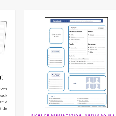
at
èves
book
tre à
yé de
,
FICHE DE PRÉSENTATION
OUTILS POUR L