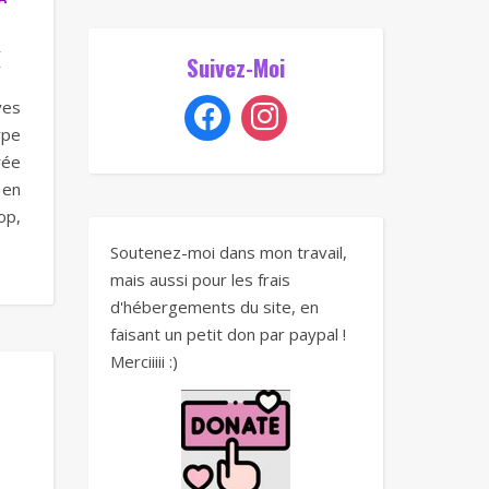
k
Suivez-Moi
ves
ype
rée
 en
op,
Soutenez-moi dans mon travail,
mais aussi pour les frais
d'hébergements du site, en
faisant un petit don par paypal !
Merciiiii :)