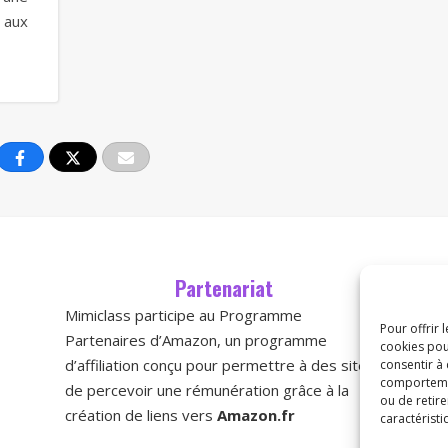
t aux
Partenariat
Mimiclass participe au Programme
Pour offrir 
M
Partenaires d’Amazon, un programme
cookies pou
b
d’affiliation conçu pour permettre à des sites
consentir à
C
comportement
de percevoir une rémunération grâce à la
ou de retire
t
création de liens vers
Amazon.fr
caractéristi