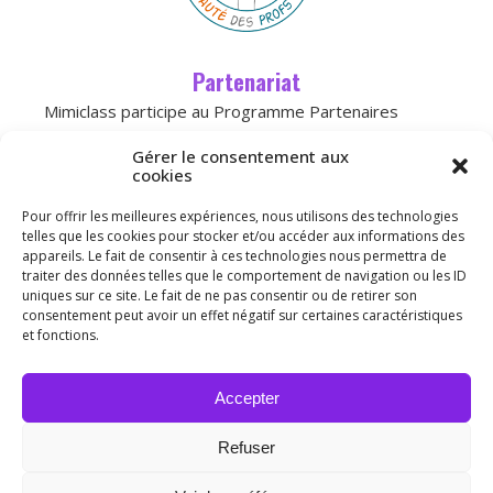
Partenariat
Mimiclass participe au Programme Partenaires
d’Amazon, un programme d’affiliation conçu pour
Gérer le consentement aux
permettre à des sites de percevoir une
cookies
rémunération grâce à la création de liens
Pour offrir les meilleures expériences, nous utilisons des technologies
vers
Amazon.fr
telles que les cookies pour stocker et/ou accéder aux informations des
appareils. Le fait de consentir à ces technologies nous permettra de
traiter des données telles que le comportement de navigation ou les ID
Licence
uniques sur ce site. Le fait de ne pas consentir ou de retirer son
consentement peut avoir un effet négatif sur certaines caractéristiques
et fonctions.
Merci de ne pas publier mon travail sur vos blogs,
mais de mettre le lien du site.
Accepter
Ce(tte) œuvre est mise à disposition selon les
termes de la
Licence Creative Commons
Refuser